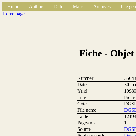
Home
Authors
Date
Maps
Archives
The gen
Home page
Fiche - Objet
Number
3564
Date
30 ma
Ymd
1998
Title
Fiche 
Cote
DGSE
File name
DGSEf
Taille
12193
Pages nb.
1
Source
DGS
Public records
Ducle