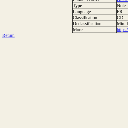
Type
Note
Language
FR
Classification
CD
Declassification
Min. 
More
https
Return