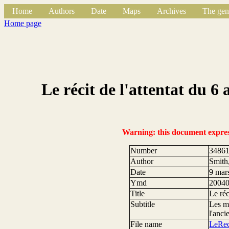
Home
Authors
Date
Maps
Archives
The gen
Home page
Le récit de l'attentat du
Warning: this document expresse
Number
3486
Author
Smith
Date
9 mar
Ymd
2004
Title
Le ré
Subtitle
Les mi
l'anci
File name
LeRec