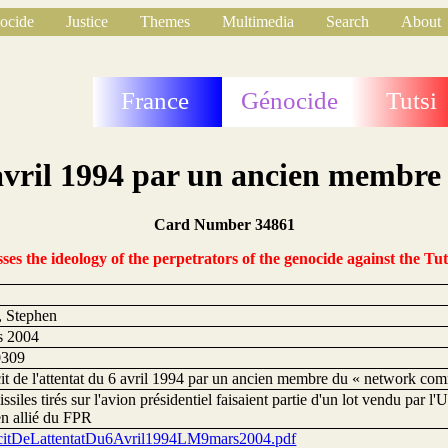
ocide
Justice
Themes
Multimedia
Search
About
France
Génocide
Tutsi
 6 avril 1994 par un ancien memb
Card Number 34861
s the ideology of the perpetrators of the genocide against the Tut
1
, Stephen
s 2004
0309
cit de l'attentat du 6 avril 1994 par un ancien membre du « network c
ssiles tirés sur l'avion présidentiel faisaient partie d'un lot vendu par 
en allié du FPR
itDeLattentatDu6Avril1994LM9mars2004.pdf