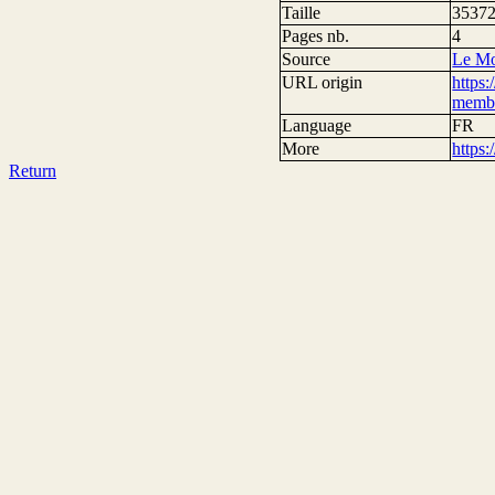
Taille
35372
Pages nb.
4
Source
Le M
URL origin
https:
memb
Language
FR
More
https
Return