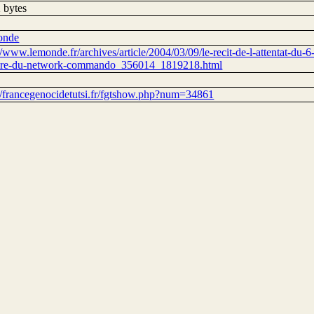
 bytes
onde
//www.lemonde.fr/archives/article/2004/03/09/le-recit-de-l-attentat-du-
re-du-network-commando_356014_1819218.html
://francegenocidetutsi.fr/fgtshow.php?num=34861