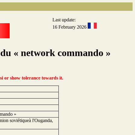
Last update:
16 February 2026
re du « network commando »
si or show tolerance towards it.
ommando »
l'Union soviétiqueà l'Ouganda,