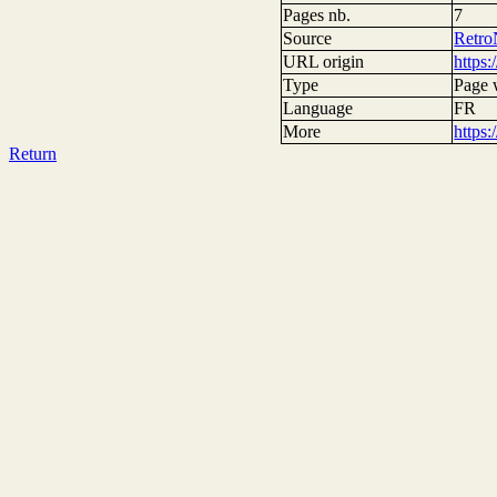
Pages nb.
7
Source
Retr
URL origin
https:
Type
Page
Language
FR
More
https
Return