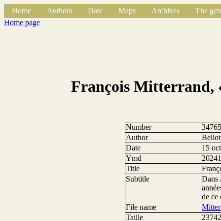
Home
Authors
Date
Maps
Archives
The gen
Home page
François Mitterrand, «
Number
3476
Author
Bello
Date
15 oc
Ymd
2024
Title
Franço
Subtitle
Dans
années
de ce 
File name
Mitte
Taille
23742