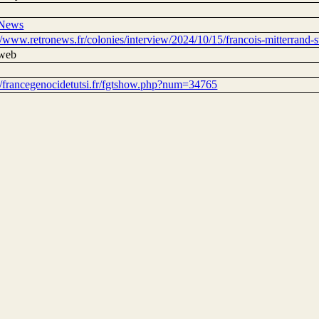
oNews
//www.retronews.fr/colonies/interview/2024/10/15/francois-mitterrand-s
 web
://francegenocidetutsi.fr/fgtshow.php?num=34765