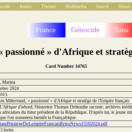
ocide
Justice
Themes
Multimedia
Search
About
France
Génocide
Tutsi
 passionné » d'Afrique et stratè
Card Number 34765
5
t, Marina
tobre 2024
1015
is Mitterrand, « passionné » d'Afrique et stratège de l'Empire français
L'Afrique d'abord
, l'historien Thomas Deltombe raconte, archives inédite
 africaines du futur président de la République. D'après lui, le jeune min
que l'on nommera bientôt la Françafrique.
rrandStrategeDeLempireFrancaisRetroNews15102024.pdf
3 bytes