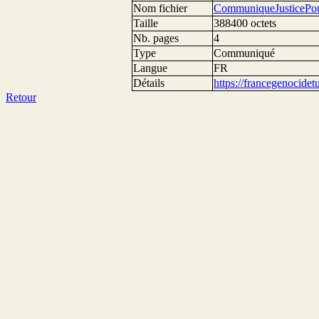
Nom fichier
CommuniqueJusticePou
Taille
388400 octets
Nb. pages
4
Type
Communiqué
Langue
FR
Détails
https://francegenocide
Retour