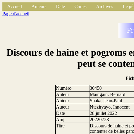
Accueil
Auteurs
Date
Cartes
Archives
Le gé
Page d'accueil
Fr
Discours de haine et pogroms en
peut se conten
Fic
Numéro
30450
Auteur
Maingain, Bernard
Auteur
Shaka, Jean-Paul
Auteur
Nteziryayo, Innocent
Date
28 juillet 2022
Amj
20220728
Titre
Discours de haine et po
contenter de belles paro