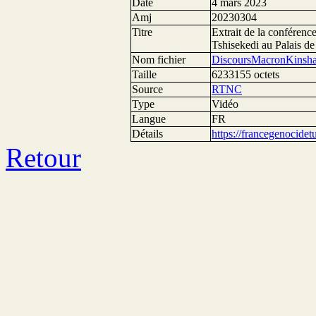
Date
4 mars 2023
Amj
20230304
Titre
Extrait de la conférenc
Tshisekedi au Palais de
Nom fichier
DiscoursMacronKinsh
Taille
6233155 octets
Source
RTNC
Type
Vidéo
Langue
FR
Détails
https://francegenocide
Retour