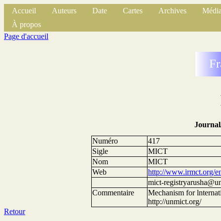
Accueil
Auteurs
Date
Cartes
Archives
Média
À propos
Page d'accueil
Fr
Journal
Numéro
417
Sigle
MICT
Nom
MICT
Web
http://www.irmct.org/e
mict-registryarusha@un
Commentaire
Mechanism for lnternati
http://unmict.org/
Retour