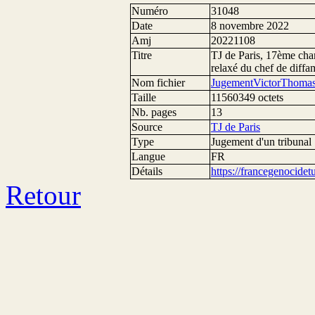
Numéro
31048
Date
8 novembre 2022
Amj
20221108
Titre
TJ de Paris, 17ème ch
relaxé du chef de diff
Nom fichier
JugementVictorThomas
Taille
11560349 octets
Nb. pages
13
Source
TJ de Paris
Type
Jugement d'un tribunal
Langue
FR
Détails
https://francegenocide
Retour