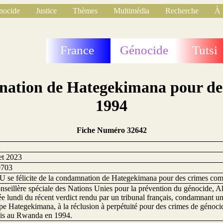
nocide
Justice
Thèmes
Multimédia
Recherche
À 
France
Génocide
Tutsi
amnation de Hategekimana pour d
1994
Fiche Numéro 32642
2
let 2023
0703
 se félicite de la condamnation de Hategekimana pour des crimes c
seillère spéciale des Nations Unies pour la prévention du génocide, Al
tée lundi du récent verdict rendu par un tribunal français, condamnant
pe Hategekimana, à la réclusion à perpétuité pour des crimes de génoci
s au Rwanda en 1994.