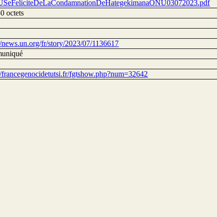
SeFeliciteDeLaCondamnationDeHategekimanaONU03072023.pdf
0 octets
://news.un.org/fr/story/2023/07/1136617
uniqué
://francegenocidetutsi.fr/fgtshow.php?num=32642