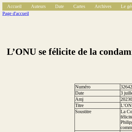
Accueil
Auteurs
Date
Cartes
Archives
Le gé
Page d'accueil
L’ONU se félicite de la cond
Numéro
3264
Date
3 juil
Amj
2023
Titre
L’ONU
Soustitre
La Con
félici
Philip
commi