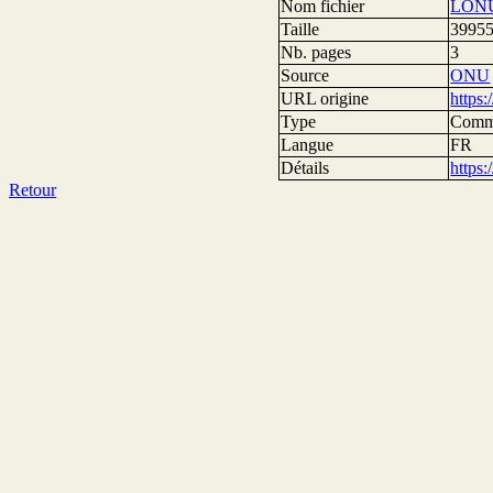
Nom fichier
LONU
Taille
39955
Nb. pages
3
Source
ONU
URL origine
https
Type
Comm
Langue
FR
Détails
https
Retour