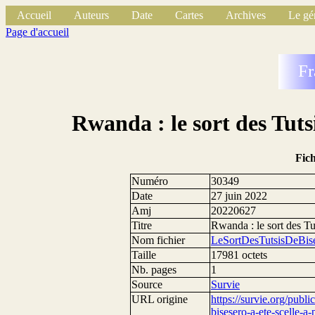
Accueil
Auteurs
Date
Cartes
Archives
Le gé
Page d'accueil
Fr
Rwanda : le sort des Tutsi
Fic
Numéro
30349
Date
27 juin 2022
Amj
20220627
Titre
Rwanda : le sort des Tut
Nom fichier
LeSortDesTutsisDeBis
Taille
17981 octets
Nb. pages
1
Source
Survie
URL origine
https://survie.org/publi
bisesero-a-ete-scelle-a-