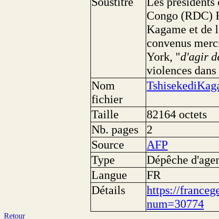
Soustitre
Les présidents
Congo (RDC) F
Kagame et de 
convenus mercr
York, "
d'agir d
violences dans 
Nom
TshisekediKa
fichier
Taille
82164 octets
Nb. pages
2
Source
AFP
Type
Dépêche d'age
Langue
FR
Détails
https://franceg
num=30774
Retour