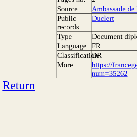
Source
Ambassade de F
Public
Duclert
records
Type
Document dipl
Language
FR
Classification
DR
More
https://franceg
num=35262
Return