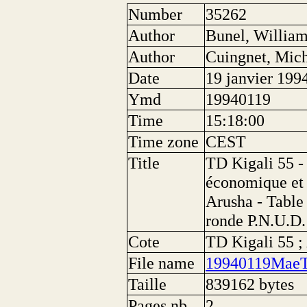
Number
35262
Author
Bunel, Willia
Author
Cuingnet, Mic
Date
19 janvier 199
Ymd
19940119
Time
15:18:00
Time zone
CEST
Title
TD Kigali 55 -
économique et 
Arusha - Table
ronde P.N.U.D.
Cote
TD Kigali 55 
File name
19940119MaeT
Taille
839162 bytes
Pages nb.
2