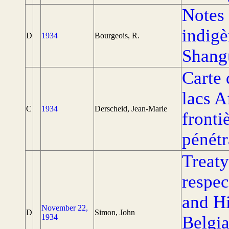
Notes 
indigè
D
1934
Bourgeois, R.
Shang
Carte 
lacs A
C
1934
Derscheid, Jean-Marie
fronti
pénét
Treaty
respec
and Hi
November 22,
D
Simon, John
1934
Belgia