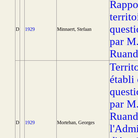
Rappor
territ
questi
D
1929
Minnaert, Stefaan
par M
Ruand
Territ
établi
questi
par M
Ruand
D
1929
Mortehan, Georges
l'Admi