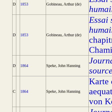
D
1853
Gobineau, Arthur (de)
humai
Essai 
humai
D
1853
Gobineau, Arthur (de)
chapit
Chami
Journa
D
1864
Speke, John Hanning
source
Karte 
aequat
C
1864
Speke, John Hanning
von K