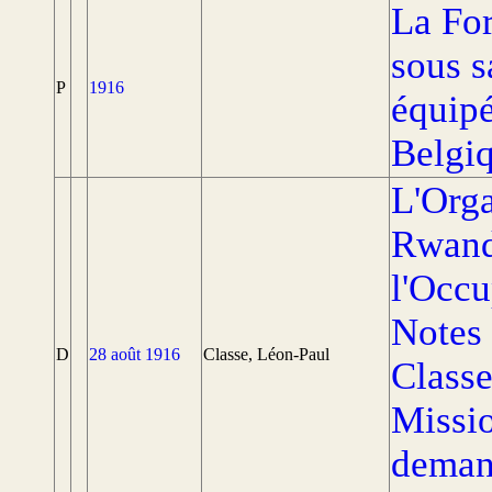
La For
sous s
P
1916
équipé
Belgiq
L'Orga
Rwand
l'Occu
Notes 
D
28 août 1916
Classe, Léon-Paul
Classe
Missio
demand