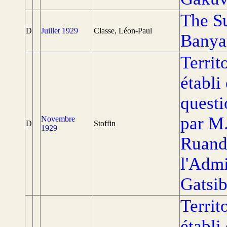
The S
D
Juillet 1929
Classe, Léon-Paul
Banya
Territ
établi
questi
par M
Novembre
D
Stoffin
1929
Ruand
l'Admi
Gatsib
Territ
établi