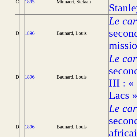
C
1895
Minnaert, Stefaan
Stanle
Le car
second
D
1896
Baunard, Louis
missio
Le car
second
D
1896
Baunard, Louis
III : 
Lacs »
Le car
second
D
1896
Baunard, Louis
africa