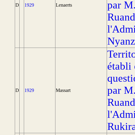
par M
D
1929
Lenaerts
Ruand
l'Admi
Nyanz
Territ
établi
questi
par M
D
1929
Massart
Ruand
l'Admi
Rukira