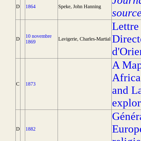
Journa
D
1864
Speke, John Hanning
source
Lettre
Direct
10 novembre
D
Lavigerie, Charles-Martial
1869
d'Orie
A Map 
Africa
C
1873
and L
explor
Généra
Europ
D
1882