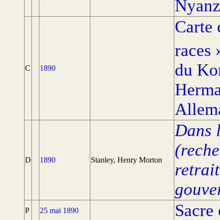
Nyanz
Carte 
races 
du Ko
C
1890
Herma
Allem
Dans l
(reche
D
1890
Stanley, Henry Morton
retrai
gouver
Sacre 
P
25 mai 1890