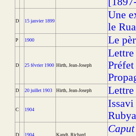
[1897
Une e
D
15 janvier 1899
le Ru
Le pè
P
1900
Lettre
Préfet
D
25 février 1900
Hirth, Jean-Joseph
Propag
Lettre
D
20 juillet 1903
Hirth, Jean-Joseph
Issavi
C
1904
Rubya
Caput 
D
1904
Kandt, Richard