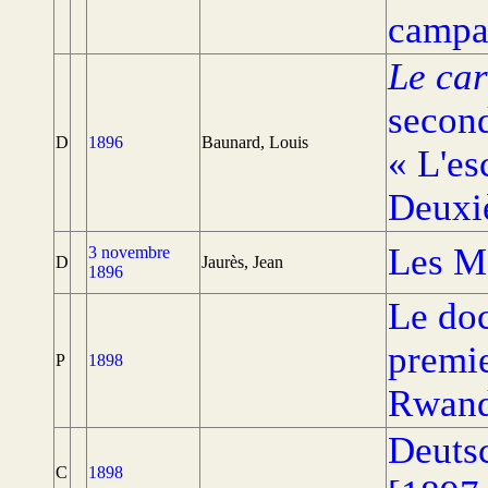
campa
Le car
second
D
1896
Baunard, Louis
« L'es
Deuxi
Les M
3 novembre
D
Jaurès, Jean
1896
Le doc
premie
P
1898
Rwan
Deuts
C
1898