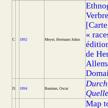
Ethnog
Verbr
[Carte
« race
C
1892
Meyer, Hermann Julius
éditi
de He
Allem
Domai
Durch
D
1894
Bauman, Oscar
Quell
Map to