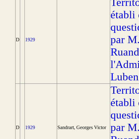
Territ
établi
questi
par M
D
1929
Ruand
l'Admi
Luben
Territ
établi
questi
par M
D
1929
Sandrart, Georges Victor