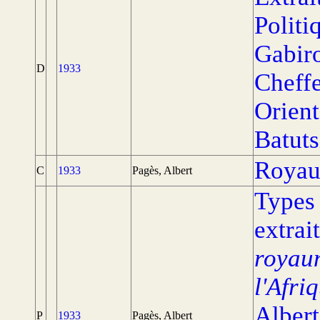
Politi
Gabir
D
1933
Cheffe
Orient
Batuts
Royau
C
1933
Pagès, Albert
Types 
extrai
royau
l'Afri
Albert
P
1933
Pagès, Albert