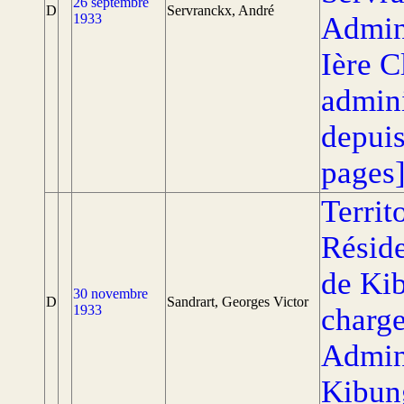
26 septembre
D
Servranckx, André
1933
Admini
Ière C
admini
depuis
pages
Territ
Réside
de Kib
30 novembre
D
Sandrart, Georges Victor
1933
charge
Admini
Kibun