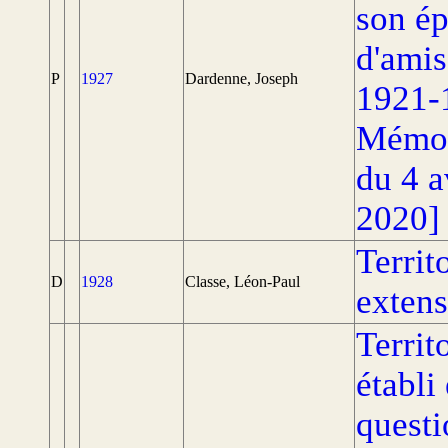
son ép
d'amis
P
1927
Dardenne, Joseph
1921-
Mémori
du 4 a
2020]
Territ
D
1928
Classe, Léon-Paul
extens
Territ
établi
questi