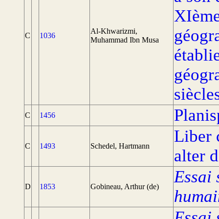
XIème 
géogr
Al-Khwarizmi,
C
1036
Muhammad Ibn Musa
établi
géogr
siècle
Planis
C
1456
Liber 
C
1493
Schedel, Hartmann
alter 
Essai 
D
1853
Gobineau, Arthur (de)
humai
Essai 