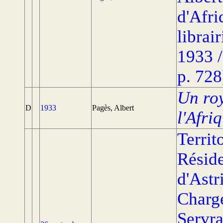
d'Afri
librai
1933 /
p. 728
Un ro
D
1933
Pagès, Albert
l'Afri
Territ
Réside
d'Astr
Charge
Servr