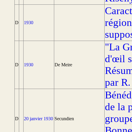
Caract
région
D
1930
suppo
La G
d'œil 
D
1930
De Meire
Résumé
par R.
Bénédi
de la 
groupe
D
20 janvier 1930
Secundien
Bonnea