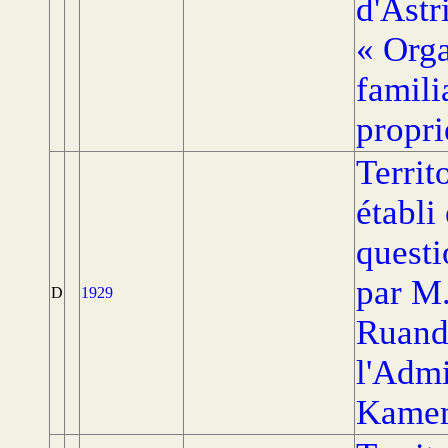
d'Astr
« Orga
famili
propri
Terri
établi
questi
par M
D
1929
Ruand
l'Admi
Kamem