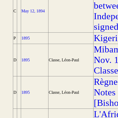
betwee
C
May 12, 1894
Indep
signe
Kigeri
P
1895
Mibam
Nov. 1
D
1895
Classe, Léon-Paul
Class
Règne 
Notes 
D
1895
Classe, Léon-Paul
[Bisho
L'Afri