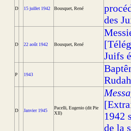
procé
D
15 juillet 1942
Bousquet, René
des Ju
Messie
[Télé
D
22 août 1942
Bousquet, René
Juifs 
Baptê
P
1943
Rudah
Messa
[Extra
Pacelli, Eugenio (dit Pie
D
Janvier 1945
XII)
1942 s
de la 