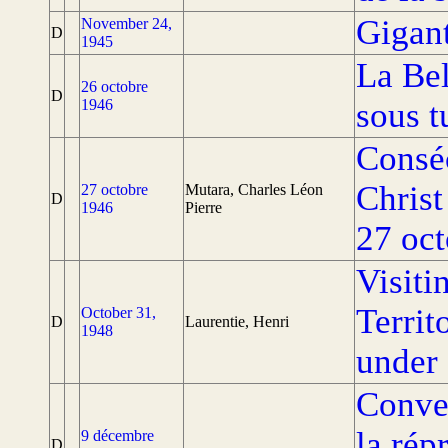
Gigant
November 24,
D
1945
La Bel
26 octobre
D
1946
sous t
Consé
Christ
27 octobre
Mutara, Charles Léon
D
1946
Pierre
27 oc
Visiti
Territ
October 31,
D
Laurentie, Henri
1948
under 
Conven
la rép
9 décembre
D