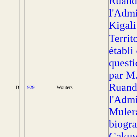
Ruand
l'Admi
Kigali
Territ
établi
questi
par M
Ruand
D
1929
Wouters
l'Admi
Muler
biogr
Gakuv