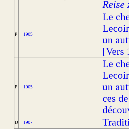
Reise 
Le che
Lecoi
P
1905
un aut
[Vers 
Le che
Lecoi
un aut
P
1905
ces de
découv
Tradit
D
1907