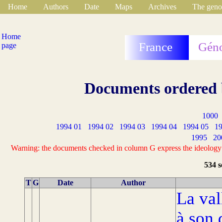
Home
Authors
Date
Maps
Archives
The geno
Home
France
Géno
page
Documents ordered b
1000
1994 01
1994 02
1994 03
1994 04
1994 05
19
1995
20
Warning: the documents checked in column G express the ideology of
534 s
T
G
Date
Author
La val
à son 