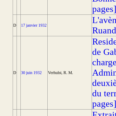
pages
L'avèn
D
17 janvier 1932
Ruand
Reside
de Gab
charge
Admini
D
30 juin 1932
Verhulst, R. M.
deuxiè
du ter
pages
Extrai