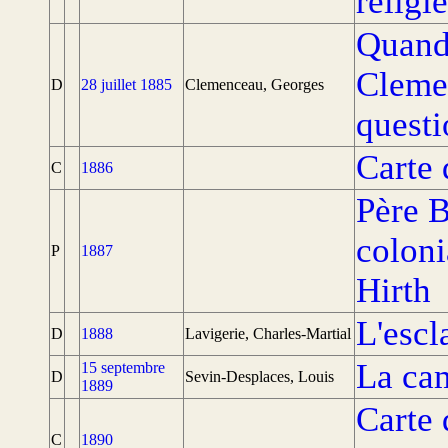
religi
Quand 
Clemen
D
28 juillet 1885
Clemenceau, Georges
questi
Carte
C
1886
Père B
coloni
P
1887
Hirth
L'escl
D
1888
Lavigerie, Charles-Martial
La cam
15 septembre
D
Sevin-Desplaces, Louis
1889
Carte 
C
1890