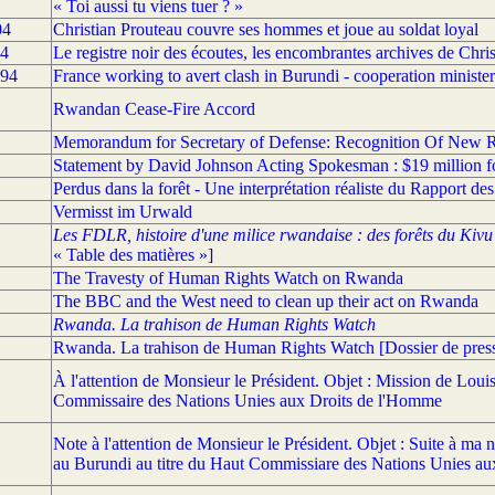
« Toi aussi tu viens tuer ? »
04
Christian Prouteau couvre ses hommes et joue au soldat loyal
04
Le registre noir des écoutes, les encombrantes archives de Chri
994
France working to avert clash in Burundi - cooperation minister
Rwandan Cease-Fire Accord
Memorandum for Secretary of Defense: Recognition Of New
Statement by David Johnson Acting Spokesman : $19 million 
Perdus dans la forêt - Une interprétation réaliste du Rapport d
Vermisst im Urwald
Les FDLR, histoire d'une milice rwandaise : des forêts du Kiv
« Table des matières »]
The Travesty of Human Rights Watch on Rwanda
The BBC and the West need to clean up their act on Rwanda
Rwanda. La trahison de Human Rights Watch
Rwanda. La trahison de Human Rights Watch [Dossier de pres
À l'attention de Monsieur le Président. Objet : Mission de Lou
Commissaire des Nations Unies aux Droits de l'Homme
Note à l'attention de Monsieur le Président. Objet : Suite à ma 
au Burundi au titre du Haut Commissiare des Nations Unies a