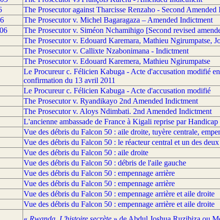
6
The Prosecutor against Tharcisse Renzaho - Second Amended 
06
The Prosecutor v. Michel Bagaragaza – Amended Indictment
06
The Prosecutor v. Siméon Nchamihigo [Second revised amende
The Prosecutor v. Edouard Karemara, Mathieu Ngirumpatse, J
The Prosecutor v. Callixte Nzabonimana - Indictment
The Prosecutor v. Edouard Karemera, Mathieu Ngirumpatse
Le Procureur c. Félicien Kabuga - Acte d'accusation modifié en 
confirmation du 13 avril 2011
Le Procureur c. Félicien Kabuga - Acte d'accusation modifié
The Prosecutor v. Ryandikayo 2nd Amended Indictment
The Prosecutor v. Aloys Ndimbati. 2nd Amended Indictment
L'ancienne ambassade de France à Kigali reprise par Handicap 
Vue des débris du Falcon 50 : aile droite, tuyère centrale, empe
Vue des débris du Falcon 50 : le réacteur central et un des deux
Vue des débris du Falcon 50 : aile droite
Vue des débris du Falcon 50 : débris de l'aile gauche
Vue des débris du Falcon 50 : empennage arrière
Vue des débris du Falcon 50 : empennage arrière
Vue des débris du Falcon 50 : empennage arrière et aile droite
Vue des débris du Falcon 50 : empennage arrière et aile droite
«
Rwanda. L'histoire secrète
» de Abdul Joshua Ruzibiza ou M