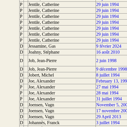
P
Jentile, Catherine
29 juin 1994
P
Jentile, Catherine
29 juin 1994
P
Jentile, Catherine
29 juin 1994
P
Jentile, Catherine
29 juin 1994
P
Jentile, Catherine
29 juin 1994
P
Jentile, Catherine
29 juin 1994
P
Jentile, Catherine
29 juin 1994
D
Jessamine, Gas
9 février 2024
D
Joahny, Stéphane
16 août 2010
D
Job, Jean-Pierre
2 juin 1998
D
Job, Jean-Pierre
9 décembre 1998
D
Jobert, Michel
8 juillet 1994
D
Joe, Alexander
February 13, 19
P
Joe, Alexander
27 mai 1994
P
Joe, Alexander
28 mai 1994
P
Joe, Alexander
31 juillet 1994
D
Joensen, Vagn
November 5, 20
D
Joensen, Vagn
17 novembre 20
D
Joensen, Vagn
29 April 2013
D
Johannès, Franck
3 juillet 1994