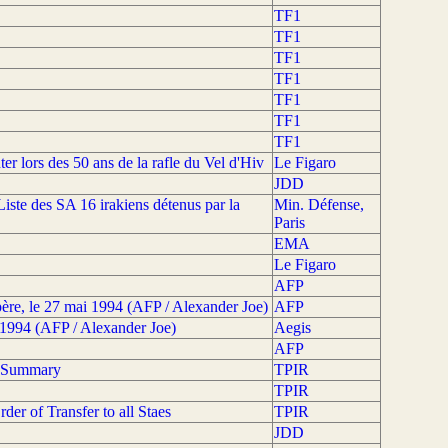
TF1
TF1
TF1
TF1
TF1
TF1
TF1
ter lors des 50 ans de la rafle du Vel d'Hiv
Le Figaro
JDD
iste des SA 16 irakiens détenus par la
Min. Défense,
Paris
EMA
Le Figaro
AFP
r père, le 27 mai 1994 (AFP / Alexander Joe)
AFP
 1994 (AFP / Alexander Joe)
Aegis
AFP
. Summary
TPIR
TPIR
er of Transfer to all Staes
TPIR
JDD