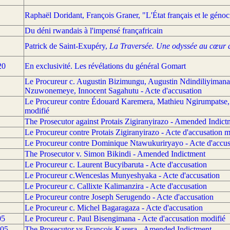
Raphaël Doridant, François Graner, "L'État français et le géno
Du déni rwandais à l'impensé françafricain
Patrick de Saint-Exupéry,
La Traversée. Une odyssée au cœur d
20
En exclusivité. Les révélations du général Gomart
Le Procureur c. Augustin Bizimungu, Augustin Ndindiliyimana,
Nzuwonemeye, Innocent Sagahutu - Acte d'accusation
Le Procureur contre Édouard Karemera, Mathieu Ngirumpatse, J
modifié
The Prosecutor against Protais Zigiranyirazo - Amended Indict
Le Procureur contre Protais Zigiranyirazo - Acte d'accusation m
Le Procureur contre Dominique Ntawukuriryayo - Acte d'accus
The Prosecutor v. Simon Bikindi - Amended Indictment
Le Procureur c. Laurent Bucyibaruta - Acte d'accusation
Le Procureur c.Wenceslas Munyeshyaka - Acte d'accusation
Le Procureur c. Callixte Kalimanzira - Acte d'accusation
Le Procureur contre Joseph Serugendo - Acte d'accusation
Le Procureur c. Michel Bagaragaza - Acte d'accusation
05
Le Procureur c. Paul Bisengimana - Acte d'accusation modifié
005
The Prosecutor vs François Karera - Amended Indictment