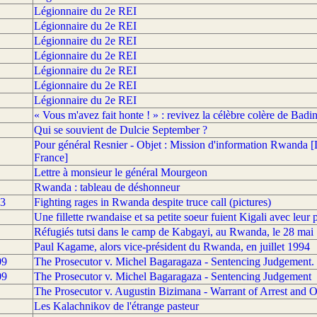
Légionnaire du 2e REI
Légionnaire du 2e REI
Légionnaire du 2e REI
Légionnaire du 2e REI
Légionnaire du 2e REI
Légionnaire du 2e REI
Légionnaire du 2e REI
« Vous m'avez fait honte ! » : revivez la célèbre colère de Badin
Qui se souvient de Dulcie September ?
Pour général Resnier - Objet : Mission d'information Rwanda [L
France]
Lettre à monsieur le général Mourgeon
Rwanda : tableau de déshonneur
93
Fighting rages in Rwanda despite truce call (pictures)
Une fillette rwandaise et sa petite soeur fuient Kigali avec leu
Réfugiés tutsi dans le camp de Kabgayi, au Rwanda, le 28 mai
Paul Kagame, alors vice-président du Rwanda, en juillet 1994
09
The Prosecutor v. Michel Bagaragaza - Sentencing Judgement
09
The Prosecutor v. Michel Bagaragaza - Sentencing Judgement
The Prosecutor v. Augustin Bizimana - Warrant of Arrest and Ord
Les Kalachnikov de l'étrange pasteur