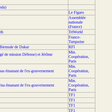
nda)
Le Figaro
Assemblée
nationale
(France)
th
TrtWorld
France-
Turquoise
 Biennale de Dakar
RFI
Min.
rgé de mission Défense) et Jérôme
Coopération,
Paris
Min.
isas émanant de l'ex-gouvernement
Coopération,
Paris
Min.
visa émanant de l'ex-gouvernement
Coopération,
Paris
TF1
TF1
TF1
TF1