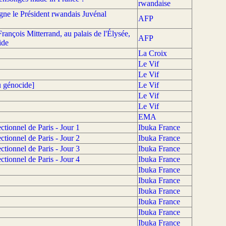
rwandaise
gne le Président rwandais Juvénal
AFP
nçois Mitterrand, au palais de l'Élysée,
AFP
ide
La Croix
Le Vif
Le Vif
u génocide]
Le Vif
Le Vif
Le Vif
EMA
tionnel de Paris - Jour 1
Ibuka France
tionnel de Paris - Jour 2
Ibuka France
tionnel de Paris - Jour 3
Ibuka France
tionnel de Paris - Jour 4
Ibuka France
Ibuka France
Ibuka France
Ibuka France
Ibuka France
Ibuka France
Ibuka France