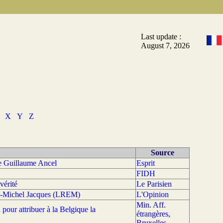
Last update :
August 7, 2026
X
Y
Z
Source
de Guillaume Ancel
Esprit
FIDH
vérité
Le Parisien
ean-Michel Jacques (LREM)
L'Opinion
Min. Aff.
pour attribuer à la Belgique la
étrangères,
Bruxelles