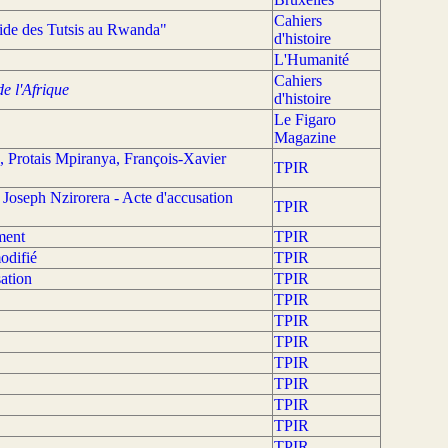
Cahiers
cide des Tutsis au Rwanda"
d'histoire
L'Humanité
Cahiers
e l'Afrique
d'histoire
Le Figaro
Magazine
 Protais Mpiranya, François-Xavier
TPIR
oseph Nzirorera - Acte d'accusation
TPIR
ment
TPIR
odifié
TPIR
ation
TPIR
TPIR
TPIR
TPIR
TPIR
TPIR
TPIR
TPIR
TPIR