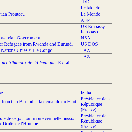
JDD
Le Monde
stian Prouteau
Le Monde
AFP
US Embassy
Kinshasa
 Rwandan Government
NSA
for Refugees from Rwanda and Burundi
US DOS
es Nations Unies sur le Congo
TAZ
TAZ
u aux tribunaux de l'Allemagne
[Extrait :
se]
Izuba
Présidence de la
is Joinet au Burundi à la demande du Haut
République
(France)
Présidence de la
note de ce jour sur mon éventuelle mission
République
ux Droits de l'Homme
(France)