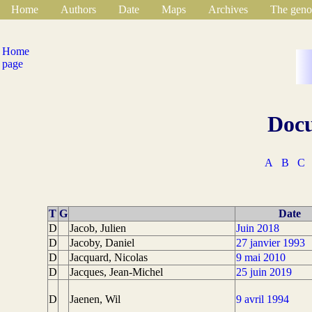
Home
Authors
Date
Maps
Archives
The geno
Home
page
Docu
A
B
C
T
G
Date
D
Jacob, Julien
Juin 2018
D
Jacoby, Daniel
27 janvier 1993
D
Jacquard, Nicolas
9 mai 2010
D
Jacques, Jean-Michel
25 juin 2019
D
Jaenen, Wil
9 avril 1994