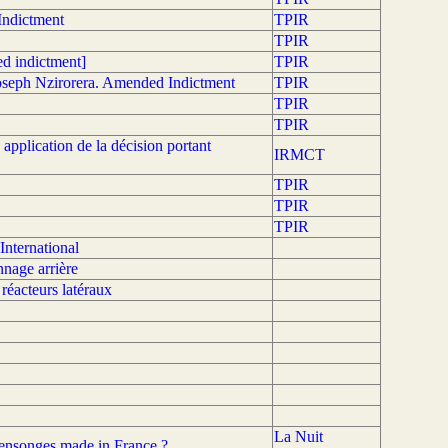
Indictment
TPIR
TPIR
d indictment]
TPIR
oseph Nzirorera. Amended Indictment
TPIR
TPIR
TPIR
application de la décision portant
IRMCT
TPIR
TPIR
TPIR
International
nnage arrière
 réacteurs latéraux
La Nuit
ensonges made in France ?