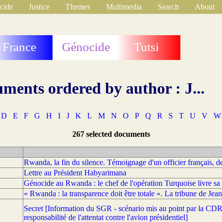
cide
Justice
Themes
Multimedia
Search
About
France
Génocide
Tutsi
ments ordered by author : J...
D
E
F
G
H
I
J
K
L
M
N
O
P
Q
R
S
T
U
V
W
267 selected documents
Rwanda, la fin du silence. Témoignage d'un officier français, 
Lettre au Président Habyarimana
Génocide au Rwanda : le chef de l'opération Turquoise livre sa 
« Rwanda : la transparence doit être totale ». La tribune de J
Secret [Information du SGR - scénario mis au point par la CDR 
responsabilité de l'attentat contre l'avion présidentiel]