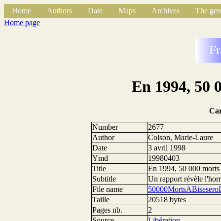
Home
Authors
Date
Maps
Archives
The gen
Home page
Fr
En 1994, 50 
Ca
Number
2677
Author
Colson, Marie-Laure
Date
3 avril 1998
Ymd
19980403
Title
En 1994, 50 000 morts 
Subtitle
Un rapport révèle l'hor
File name
50000MortsABiseseroL
Taille
20518 bytes
Pages nb.
2
Source
Libération