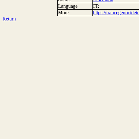
Language
FR
More
https://francegenocide
Return