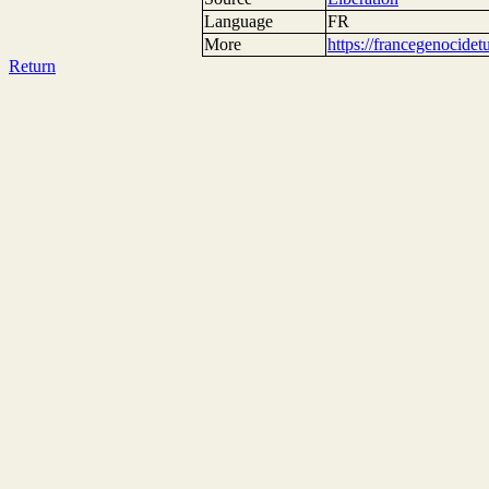
Language
FR
More
https://francegenocide
Return