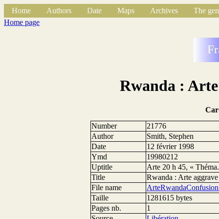
Home
Authors
Date
Maps
Archives
The gen
Home page
Fr
Rwanda : Arte 
Car
Number
21776
Author
Smith, Stephen
Date
12 février 1998
Ymd
19980212
Uptitle
Arte 20 h 45, « Théma.
Title
Rwanda : Arte aggrave 
File name
ArteRwandaConfusionL
Taille
1281615 bytes
Pages nb.
1
Source
Libération