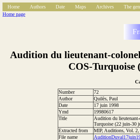
Home
Authors
Date
Maps
Archives
The gen
Home page
Fr
Audition du lieutenant-colone
COS-Turquoise (2
C
Number
72
Author
Quilès, Paul
Date
17 juin 1998
Ymd
19980617
Title
Audition du lieutenan
Turquoise (22 juin-30 j
Extracted from
MIP, Auditions, Vol. 2,
File name
AuditionDuval17juin1