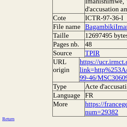
Imanishimwe, 
d'accusation 
Cote
ICTR-97-36-I
File name
BagambikiIma
Taille
12697495 byte
Pages nb.
48
Source
TPIR
URL
https://ucr.irmc
origin
link=http%253A/
99-46/MSC3060
Type
Acte d'accusati
Language
FR
More
https://franceg
num=29382
Return