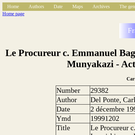
Home
Authors
Date
Maps
Archives
The gen
Home page
Fr
Le Procureur c. Emmanuel Bag
Munyakazi - Act
Car
Number
29382
Author
Del Ponte, Car
Date
2 décembre 19
Ymd
19991202
Title
Le Procureur 