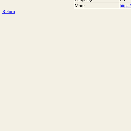
More
https
Return