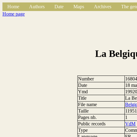
Home
Authors
Date
Maps
Archives
The gen
Home page
La Belgiq
Number
1680
Date
18 ma
Ymd
1992
Title
La Be
File name
Belgi
Taille
11951
Pages nb.
1
Public records
VdM
Type
Comm
Language
FR