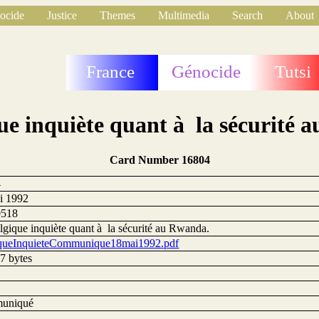
ocide
Justice
Themes
Multimedia
Search
About
France
Génocide
Tutsi
ue inquiète quant à la sécurité 
Card Number 16804
4
i 1992
0518
lgique inquiète quant à la sécurité au Rwanda.
queInquieteCommunique18mai1992.pdf
7 bytes
uniqué