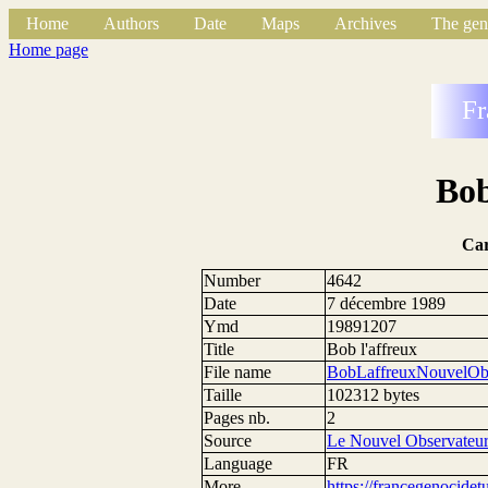
Home
Authors
Date
Maps
Archives
The gen
Home page
Fr
Bob
Ca
Number
4642
Date
7 décembre 1989
Ymd
19891207
Title
Bob l'affreux
File name
BobLaffreuxNouvelOb
Taille
102312 bytes
Pages nb.
2
Source
Le Nouvel Observateu
Language
FR
More
https://francegenocide