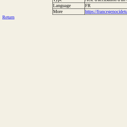
Language
FR
More
https://francegenocide
Return