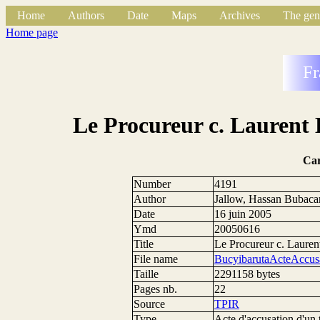
Home
Authors
Date
Maps
Archives
The gen
Home page
Fr
Le Procureur c. Laurent 
Ca
Number
4191
Author
Jallow, Hassan Bubaca
Date
16 juin 2005
Ymd
20050616
Title
Le Procureur c. Lauren
File name
BucyibarutaActeAccusa
Taille
2291158 bytes
Pages nb.
22
Source
TPIR
Type
Acte d'accusation d'un 