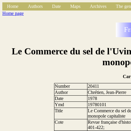
Home
Authors
Date
Maps
Archives
The gen
Home page
Fr
Le Commerce du sel de l'Uvinz
monopol
Car
Number
20411
Author
Chrétien, Jean-Pierre
Date
1978
Ymd
19780101
Title
Le Commerce du sel de 
monopole capitaliste
Cote
Revue française d'histo
401-422;