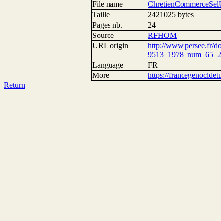
File name
ChretienCommerceSel
Taille
2421025 bytes
Pages nb.
24
Source
RFHOM
URL origin
http://www.persee.fr/
9513_1978_num_65_2
Language
FR
More
https://francegenocide
Return