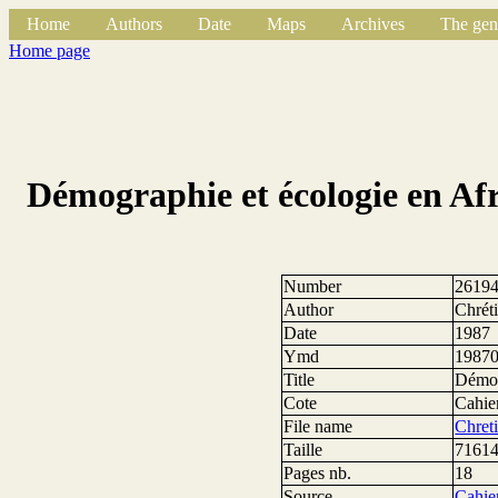
Home
Authors
Date
Maps
Archives
The gen
Home page
Démographie et écologie en Afri
Number
2619
Author
Chréti
Date
1987
Ymd
1987
Title
Démogr
Cote
Cahie
File name
Chret
Taille
71614
Pages nb.
18
Source
Cahier