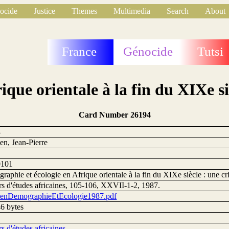
ocide
Justice
Themes
Multimedia
Search
About
France
Génocide
Tutsi
que orientale à la fin du XIXe siè
Card Number 26194
4
en, Jean-Pierre
0101
aphie et écologie en Afrique orientale à la fin du XIXe siècle : une cr
rs d'études africaines, 105-106, XXVII-1-2, 1987.
ienDemographieEtEcologie1987.pdf
6 bytes
s d'études africaines