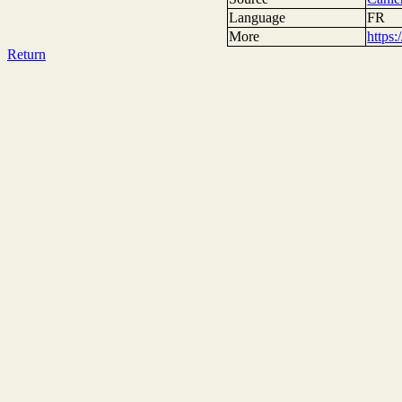
Language
FR
More
https
Return