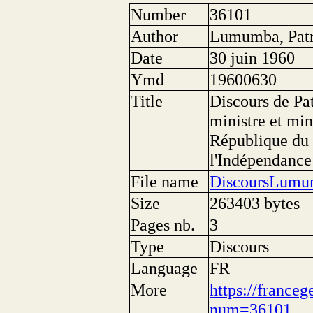
Number
36101
Author
Lumumba, Patr
Date
30 juin 1960
Ymd
19600630
Title
Discours de P
ministre et min
République du 
l'Indépendance
File name
DiscoursLumu
Size
263403 bytes
Pages nb.
3
Type
Discours
Language
FR
More
https://franceg
num=36101