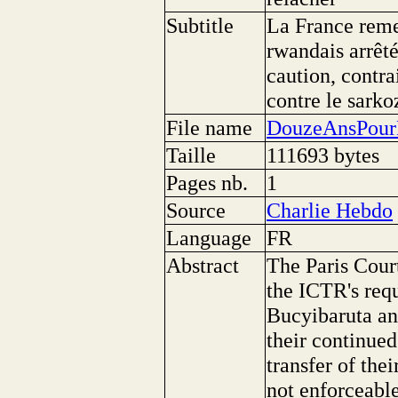
Subtitle
La France remet
rwandais arrêté
caution, contr
contre le sark
File name
DouzeAnsPourL
Taille
111693 bytes
Pages nb.
1
Source
Charlie Hebdo
Language
FR
Abstract
The Paris Court
the ICTR's requ
Bucyibaruta a
their continued
transfer of the
not enforceable