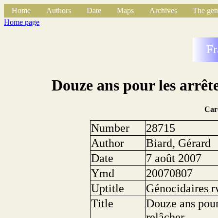
Home
Authors
Date
Maps
Archives
The gen
Home page
Fr
Douze ans pour les arrête
Car
Number
28715
Author
Biard, Gérard
Date
7 août 2007
Ymd
20070807
Uptitle
Génocidaires r
Title
Douze ans pour 
relâcher