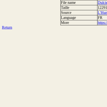
File name
Dulci
Taille
12291
Source
L'Hum
Language
FR
More
https
Return