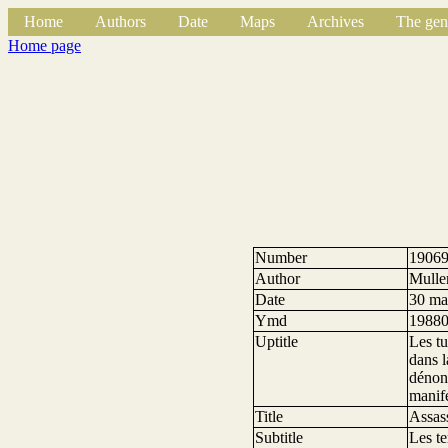
Home
Authors
Date
Maps
Archives
The gen
Home page
Number
1906
Author
Mulle
Date
30 ma
Ymd
1988
Uptitle
Les tu
dans l
dénonc
manife
Title
Assas
Subtitle
Les te