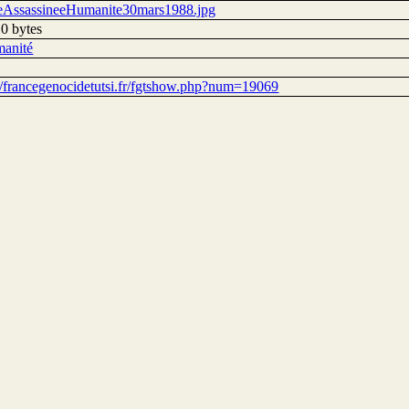
eAssassineeHumanite30mars1988.jpg
0 bytes
anité
://francegenocidetutsi.fr/fgtshow.php?num=19069