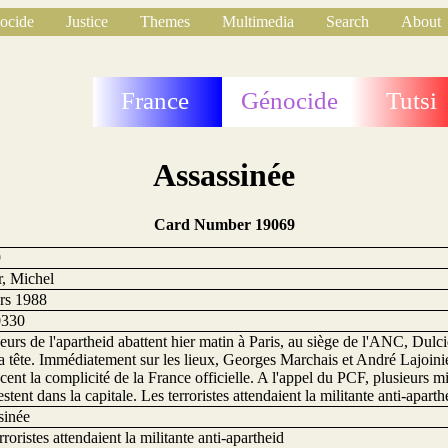
ocide
Justice
Themes
Multimedia
Search
About
France
Génocide
Tutsi
Assassinée
Card Number 19069
9
r, Michel
rs 1988
0330
eurs de l'apartheid abattent hier matin à Paris, au siège de l'ANC, Dulc
a tête. Immédiatement sur les lieux, Georges Marchais et André Lajoin
ent la complicité de la France officielle. A l'appel du PCF, plusieurs m
stent dans la capitale. Les terroristes attendaient la militante anti-aparth
sinée
rroristes attendaient la militante anti-apartheid