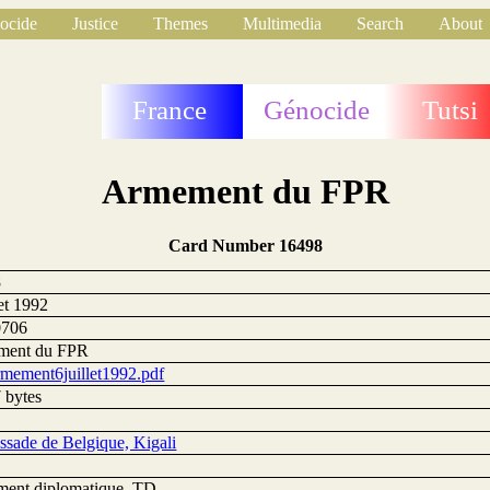
ocide
Justice
Themes
Multimedia
Search
About
France
Génocide
Tutsi
Armement du FPR
Card Number 16498
8
let 1992
0706
ment du FPR
mement6juillet1992.pdf
 bytes
sade de Belgique, Kigali
ent diplomatique, TD