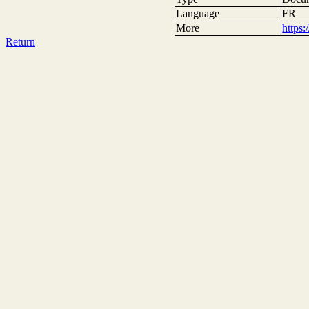
Language
FR
More
https
Return