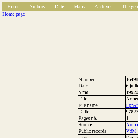
Home
Authors
Date
Maps
Archives
The gen
Home page
Number
1649
Date
6 juil
Ymd
1992
Title
Arme
File name
FprAr
Taille
97827
Pages nb.
1
Source
Ambas
Public records
VdM
Type
Docum