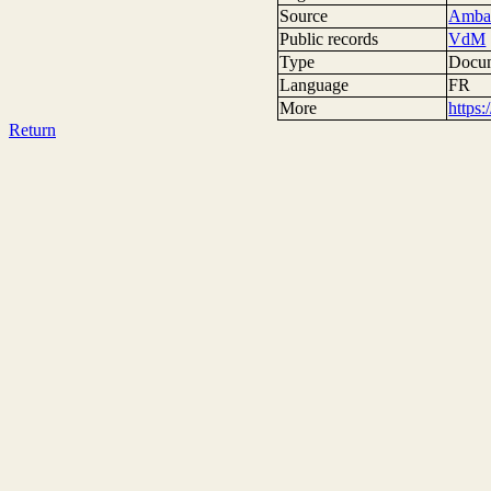
Source
Ambas
Public records
VdM
Type
Docum
Language
FR
More
https
Return