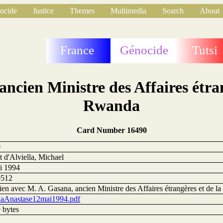
ocide
Justice
Themes
Multimedia
Search
About
France
Génocide
Tutsi
ancien Ministre des Affaires étra
Rwanda
Card Number 16490
0
 d'Alviella, Michael
i 1994
0512
tien avec M. A. Gasana, ancien Ministre des Affaires étrangères et de 
aAnastase12mai1994.pdf
 bytes