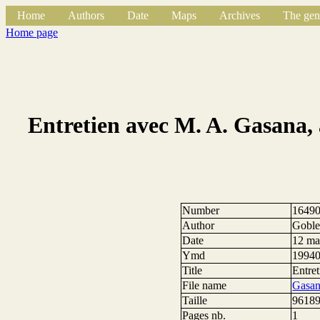
Home
Authors
Date
Maps
Archives
The gen
Home page
Entretien avec M. A. Gasana, 
Number
1649
Author
Goblet
Date
12 ma
Ymd
1994
Title
Entre
File name
Gasan
Taille
96189
Pages nb.
1