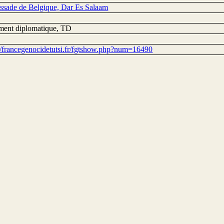
sade de Belgique, Dar Es Salaam
ent diplomatique, TD
://francegenocidetutsi.fr/fgtshow.php?num=16490