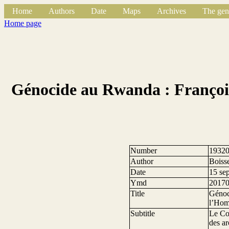
Home
Authors
Date
Maps
Archives
The gen
Home page
Génocide au Rwanda : François
Number
1932
Author
Boisse
Date
15 se
Ymd
2017
Title
Génoc
l’Ho
Subtitle
Le Con
des ar