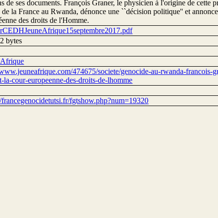
ns de ses documents. François Graner, le physicien à l'origine de cette p
e de la France au Rwanda, dénonce une ``décision politique'' et annonce 
éenne des droits de l'Homme.
rCEDHJeuneAfrique15septembre2017.pdf
2 bytes
 Afrique
//www.jeuneafrique.com/474675/societe/genocide-au-rwanda-francois-gra
t-la-cour-europeenne-des-droits-de-lhomme
://francegenocidetutsi.fr/fgtshow.php?num=19320