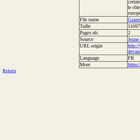
certai
le rôl
europ
File name
Grane
Taille
11697
Pages nb.
2
Source
Jeune
URL origin
http:
devan
Language
FR
More
https
Return