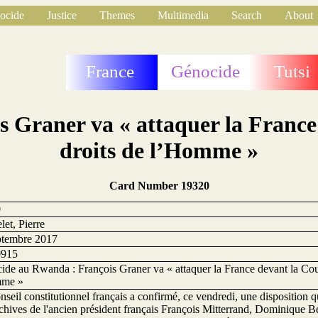
ocide
Justice
Themes
Multimedia
Search
About
France
Génocide
Tutsi
 Graner va « attaquer la France
droits de l’Homme »
Card Number 19320
0
let, Pierre
ptembre 2017
0915
ide au Rwanda : François Graner va « attaquer la France devant la Cou
mme »
seil constitutionnel français a confirmé, ce vendredi, une disposition qu
chives de l'ancien président français François Mitterrand, Dominique Bert