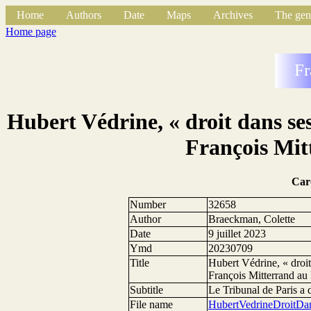
Home
Authors
Date
Maps
Archives
The gen
Home page
Fr
Hubert Védrine, « droit dans ses
François Mi
Car
Number
32658
Author
Braeckman, Colette
Date
9 juillet 2023
Ymd
20230709
Title
Hubert Védrine, « droit
François Mitterrand a
Subtitle
Le Tribunal de Paris a 
File name
HubertVedrineDroitDa