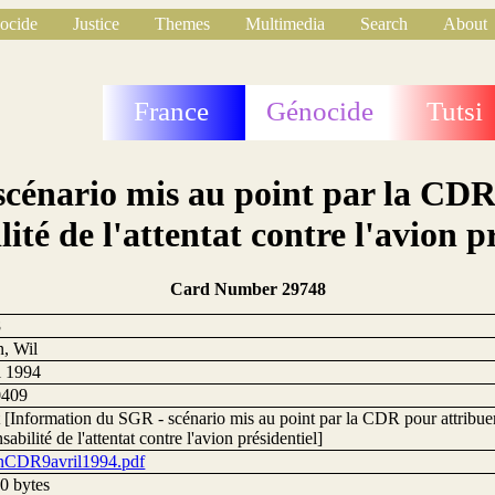
ocide
Justice
Themes
Multimedia
Search
About
France
Génocide
Tutsi
cénario mis au point par la CDR 
ité de l'attentat contre l'avion p
Card Number 29748
8
n, Wil
l 1994
0409
 [Information du SGR - scénario mis au point par la CDR pour attribuer
sabilité de l'attentat contre l'avion présidentiel]
nCDR9avril1994.pdf
0 bytes