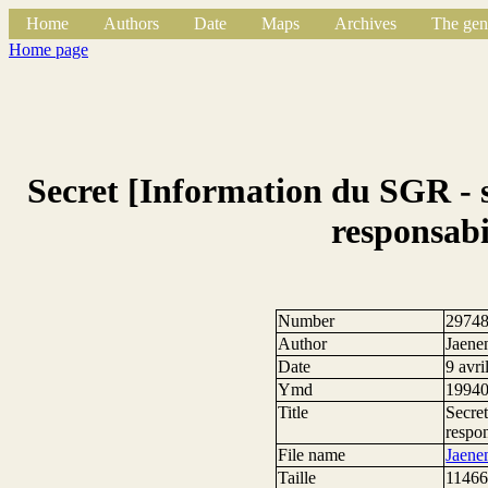
Home
Authors
Date
Maps
Archives
The gen
Home page
Secret [Information du SGR - s
responsabil
Number
2974
Author
Jaene
Date
9 avri
Ymd
1994
Title
Secret
respon
File name
Jaene
Taille
11466