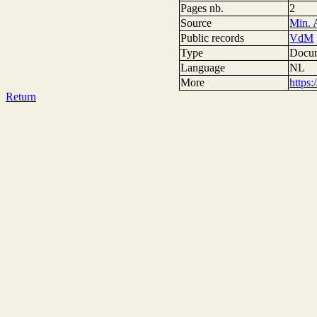
Pages nb.
2
Source
Min. A
Public records
VdM
Type
Docum
Language
NL
More
https
Return