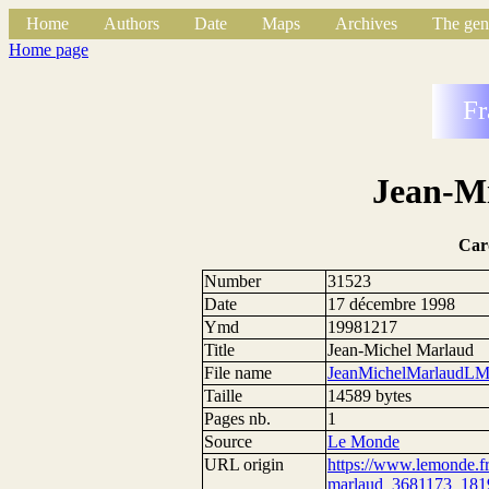
Home
Authors
Date
Maps
Archives
The gen
Home page
Fr
Jean-M
Car
Number
31523
Date
17 décembre 1998
Ymd
19981217
Title
Jean-Michel Marlaud
File name
JeanMichelMarlaudLM
Taille
14589 bytes
Pages nb.
1
Source
Le Monde
URL origin
https://www.lemonde.fr/
marlaud_3681173_181