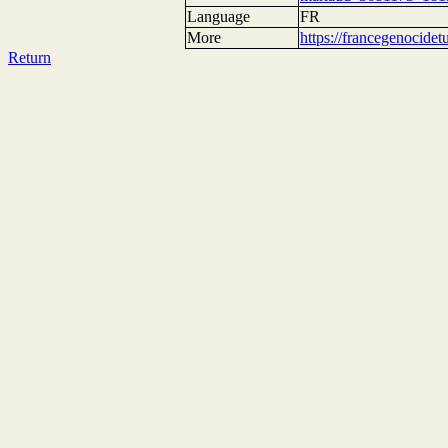
Language
FR
More
https://francegenocide
Return