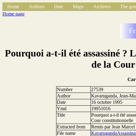
Home
Authors
Date
Maps
Archives
The gen
Home page
Fr
Pourquoi a-t-il été assassiné ? 
de la Cour
Car
Number
27539
Author
Kavaruganda, Jean-Ma
Date
16 octobre 1995
Ymd
19951016
Title
Pourquoi a-t-il été assa
Cour constitutionnelle
Extracted from
Remis par Jean Marcel 
File name
KavarugandaAssassina