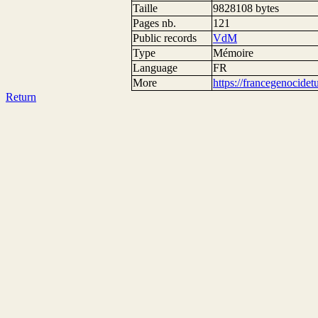
Taille
9828108 bytes
Pages nb.
121
Public records
VdM
Type
Mémoire
Language
FR
More
https://francegenocide
Return