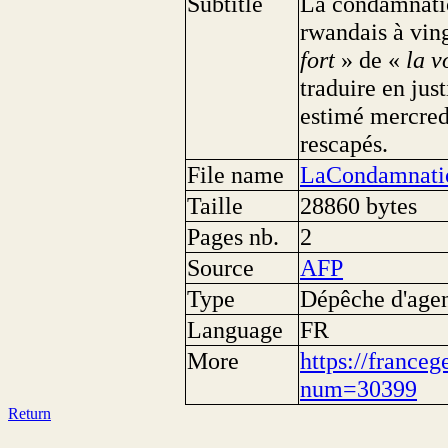
Subtitle
La condamnatio
rwandais à ving
fort
» de «
la v
traduire en jus
estimé mercredi
rescapés.
File name
LaCondamnati
Taille
28860 bytes
Pages nb.
2
Source
AFP
Type
Dépêche d'age
Language
FR
More
https://franceg
num=30399
Return