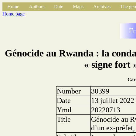
Home
Authors
Date
Maps
Archives
The gen
Home page
Fr
Génocide au Rwanda : la conda
« signe fort 
Car
Number
30399
Date
13 juillet 2022
Ymd
20220713
Title
Génocide au R
d’un ex-préfet,