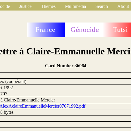
ocide
Justice
Themes
Multimedia
Search
About
France
Génocide
Tutsi
ettre à Claire-Emmanuelle Merci
Card Number 36064
4
lex (coopérant)
let 1992
0707
e à Claire-Emmanuelle Mercier
eAlexAclaireEmmanuelleMercier07071992.pdf
8 bytes