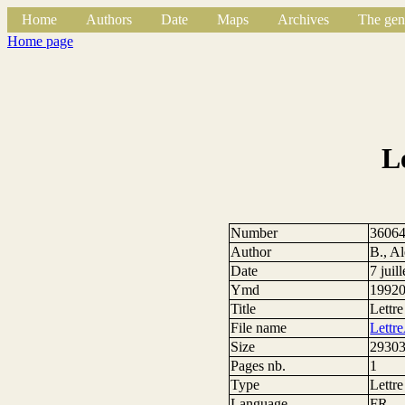
Home
Authors
Date
Maps
Archives
The gen
Home page
L
Number
3606
Author
B., A
Date
7 juil
Ymd
1992
Title
Lettr
File name
Lettr
Size
29303
Pages nb.
1
Type
Lettre
Language
FR