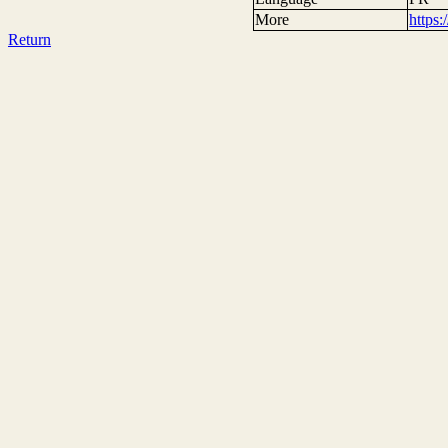
More
https
Return