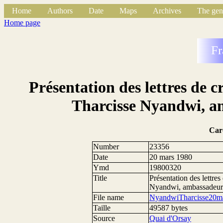
Home
Authors
Date
Maps
Archives
The gen
Home page
Fr
Présentation des lettres de 
Tharcisse Nyandwi, a
Car
Number
23356
Date
20 mars 1980
Ymd
19800320
Title
Présentation des lettre
Nyandwi, ambassadeur
File name
NyandwiTharcisse20ma
Taille
49587 bytes
Source
Quai d'Orsay