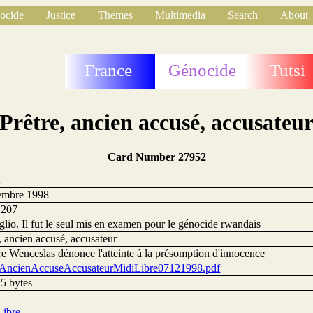
ocide
Justice
Themes
Multimedia
Search
About
France
Génocide
Tutsi
Prêtre, ancien accusé, accusateu
Card Number 27952
2
embre 1998
1207
lio. Il fut le seul mis en examen pour le génocide rwandais
, ancien accusé, accusateur
e Wenceslas dénonce l'atteinte à la présomption d'innocence
eAncienAccuseAccusateurMidiLibre07121998.pdf
5 bytes
Libre