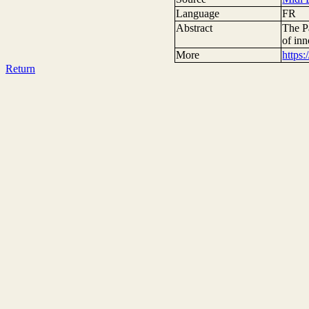
Language
FR
Abstract
The P
of in
More
https
Return