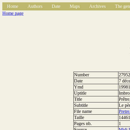
Home
Authors
Date
Maps
Archives
The gen
Home page
Number
2795
Date
7 déc
Ymd
1998
Uptitle
Imbrog
Title
Prêtre
Subtitle
Le pèr
File name
Pretr
Taille
14461
Pages nb.
1
Source
Midi 