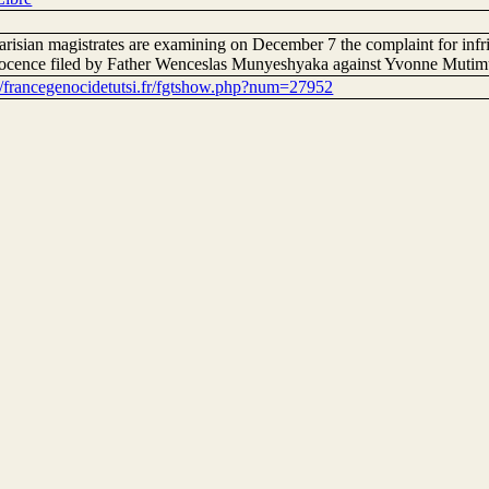
arisian magistrates are examining on December 7 the complaint for inf
nocence filed by Father Wenceslas Munyeshyaka against Yvonne Mutimu
://francegenocidetutsi.fr/fgtshow.php?num=27952