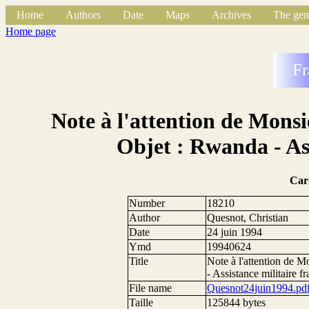
Home
Authors
Date
Maps
Archives
The gen
Home page
Fr
Note à l'attention de Monsi
Objet : Rwanda - Ass
Car
Number
18210
Author
Quesnot, Christian
Date
24 juin 1994
Ymd
19940624
Title
Note à l'attention de M
- Assistance militaire f
File name
Quesnot24juin1994.pd
Taille
125844 bytes