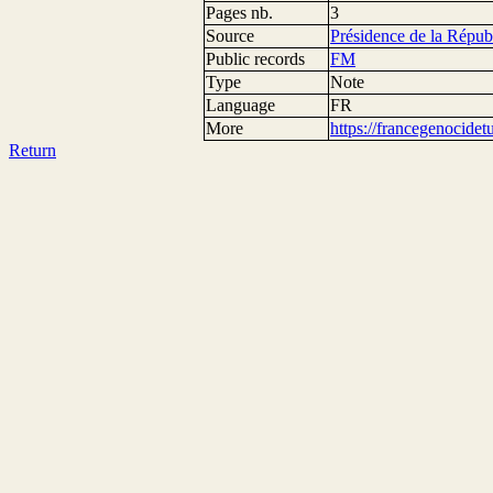
Pages nb.
3
Source
Présidence de la Répub
Public records
FM
Type
Note
Language
FR
More
https://francegenocide
Return