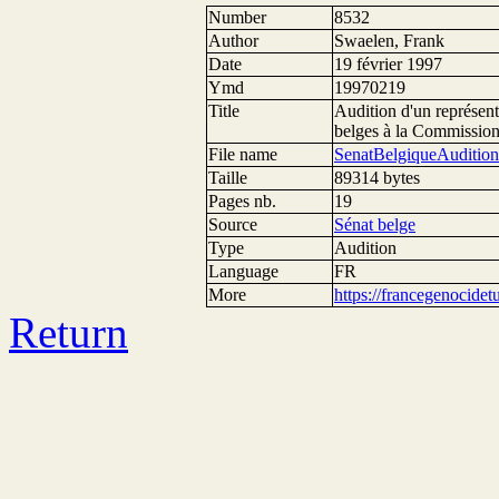
Number
8532
Author
Swaelen, Frank
Date
19 février 1997
Ymd
19970219
Title
Audition d'un représenta
belges à la Commission
File name
SenatBelgiqueAudition
Taille
89314 bytes
Pages nb.
19
Source
Sénat belge
Type
Audition
Language
FR
More
https://francegenocide
Return