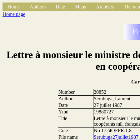
Home
Authors
Date
Maps
Archives
The gen
Home page
Fr
Lettre à monsieur le ministre d
en coopéra
Car
Number
20852
Author
Serubuga, Laurent
Date
27 juillet 1987
Ymd
19880727
Title
Lettre à monsieur le mi
coopérants mil. françai
Cote
No 1724OFFR.1.8
File name
Serubuga27juillet1987.