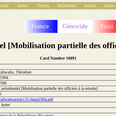
ocide
Justice
Themes
Multimedia
Search
About
France
Génocide
Tutsi
l [Mobilisation partielle des offic
Card Number 16891
1
kubwabo, Théodore
 1994
0506
 présidentiel [Mobilisation partielle des officiers à la retraite]
6
kubwaboarrete131-6mai1994.pdf
 bytes
dence de la République (Rwanda)