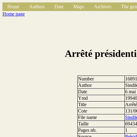
Home
Authors
Date
Maps
Archives
The gen
Home page
Arrêté présidentie
Number
1689
Author
Sindi
Date
6 mai
Ymd
1994
Title
Arrêté
Cote
131/0
File name
Sindi
Taille
69434
Pages nb.
1
Source
Prési