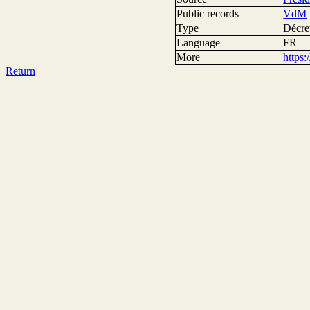
Public records
VdM
Type
Décre
Language
FR
More
https
Return