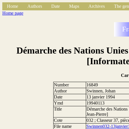
Home
Authors
Date
Maps
Archives
The gen
Home page
Fr
Démarche des Nations Unies
[Informate
Car
Number
16849
Author
Swinnen, Johan
Date
13 janvier 1994
Ymd
19940113
Title
Démarche des Nations U
Jean-Pierre]
Cote
032 ; Classeur 37, pièc
File name
Swinnen032-13janvier