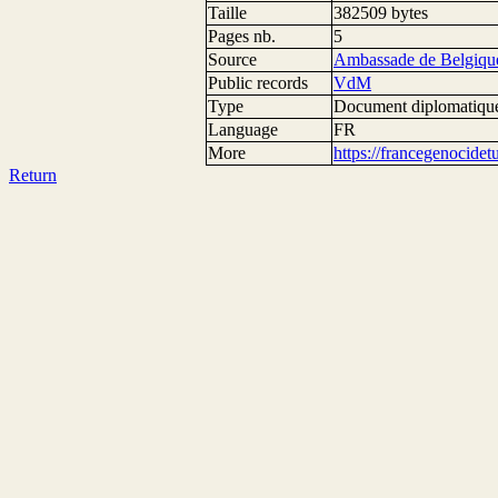
Taille
382509 bytes
Pages nb.
5
Source
Ambassade de Belgique
Public records
VdM
Type
Document diplomatiqu
Language
FR
More
https://francegenocide
Return