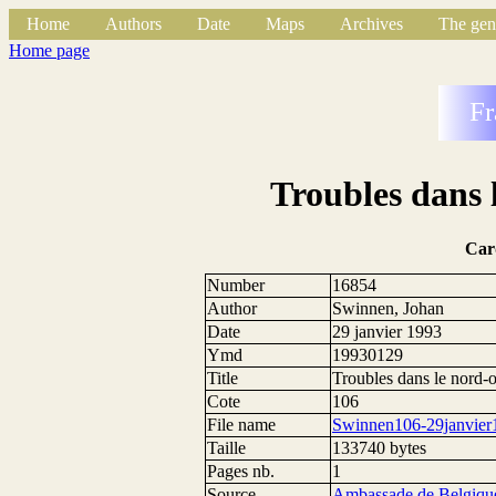
Home
Authors
Date
Maps
Archives
The gen
Home page
Fr
Troubles dans 
Car
Number
16854
Author
Swinnen, Johan
Date
29 janvier 1993
Ymd
19930129
Title
Troubles dans le nord-
Cote
106
File name
Swinnen106-29janvier
Taille
133740 bytes
Pages nb.
1
Source
Ambassade de Belgique