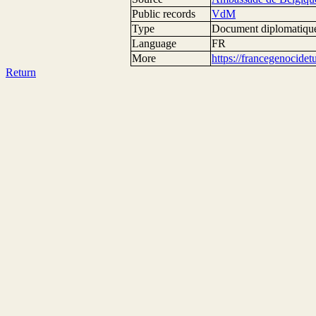
Public records
VdM
Type
Document diplomatiqu
Language
FR
More
https://francegenocide
Return