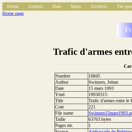
Home
Authors
Date
Maps
Archives
The gen
Home page
Fr
Trafic d'armes entr
Car
Number
16845
Author
Swinnen, Johan
Date
15 mars 1993
Ymd
19930315
Title
Trafic d'armes entre le
Cote
221
File name
Swinnen15mars1993.p
Taille
63763 bytes
Pages nb.
1
Source
Ambassade de Belgique