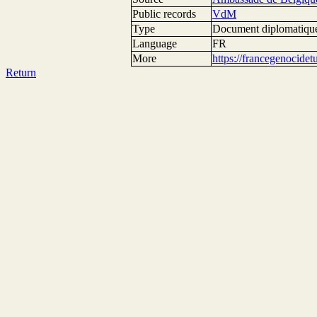
Public records
VdM
Type
Document diplomatiqu
Language
FR
More
https://francegenocide
Return