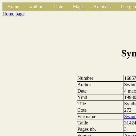
Home
Authors
Date
Maps
Archives
The gen
Home page
Syn
Number
1685
Author
Swinn
Date
4 mar
Ymd
1993
Title
Synth
Cote
273
File name
Swinn
Taille
31424
Pages nb.
3
Source
Ambas