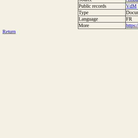
Public records
VdM
Type
Docum
Language
FR
More
https
Return