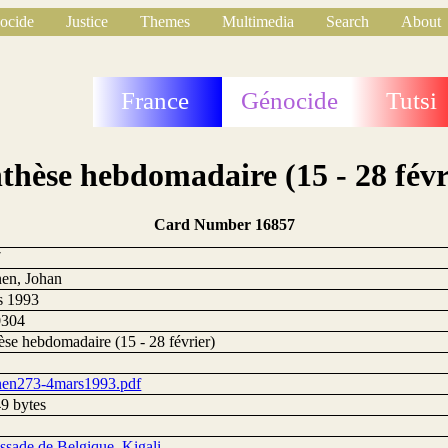
ocide
Justice
Themes
Multimedia
Search
About
France
Génocide
Tutsi
thèse hebdomadaire (15 - 28 févr
Card Number 16857
7
en, Johan
s 1993
0304
èse hebdomadaire (15 - 28 février)
en273-4mars1993.pdf
9 bytes
sade de Belgique, Kigali