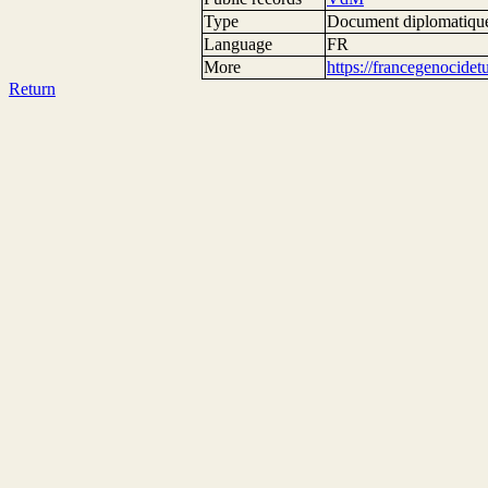
Type
Document diplomatiqu
Language
FR
More
https://francegenocide
Return