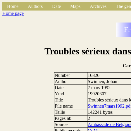
Home
Authors
Date
Maps
Archives
The gen
Home page
Fr
Troubles sérieux dans
Car
Number
16826
Author
Swinnen, Johan
Date
7 mars 1992
Ymd
19920307
Title
Troubles sérieux dans 
File name
Swinnen7mars1992.pd
Taille
142241 bytes
Pages nb.
2
Source
Ambassade de Belgique
Public records
VdM