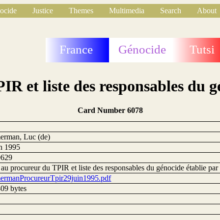
ocide
Justice
Themes
Multimedia
Search
About
France
Génocide
Tutsi
IR et liste des responsables du g
Card Number 6078
rman, Luc (de)
in 1995
0629
 au procureur du TPIR et liste des responsables du génocide établie pa
rmanProcureurTpir29juin1995.pdf
09 bytes