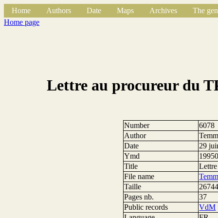
Home
Authors
Date
Maps
Archives
The gen
Home page
Lettre au procureur du TP
Number
6078
Author
Temme
Date
29 ju
Ymd
1995
Title
Lettre
File name
Temme
Taille
26744
Pages nb.
37
Public records
VdM
Language
FR