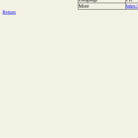
More
https
Return