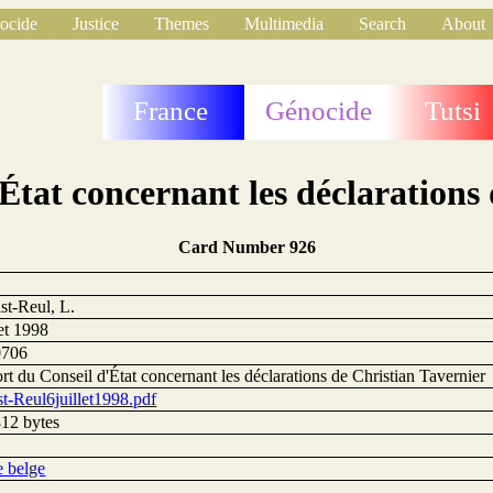
ocide
Justice
Themes
Multimedia
Search
About
France
Génocide
Tutsi
État concernant les déclarations 
Card Number 926
st-Reul, L.
let 1998
0706
t du Conseil d'État concernant les déclarations de Christian Tavernier
st-Reul6juillet1998.pdf
12 bytes
e belge