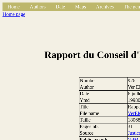
Home
Authors
Date
Maps
Archives
The gen
Home page
Rapport du Conseil d'
Number
926
Author
Ver El
Date
6 juil
Ymd
1998
Title
Rappor
File name
VerEl
Taille
18068
Pages nb.
31
Source
Justic
Public records
VdM