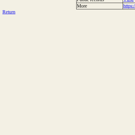
More
https
Return