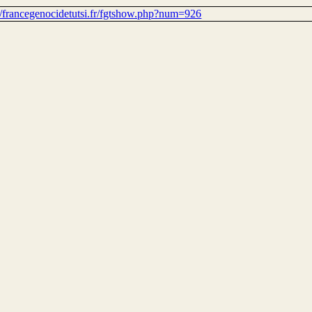
://francegenocidetutsi.fr/fgtshow.php?num=926