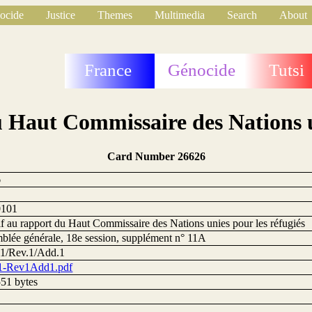
ocide
Justice
Themes
Multimedia
Search
About
France
Génocide
Tutsi
 Haut Commissaire des Nations u
Card Number 26626
6
0101
if au rapport du Haut Commissaire des Nations unies pour les réfugiés
blée générale, 18e session, supplément n° 11A
1/Rev.1/Add.1
1-Rev1Add1.pdf
51 bytes