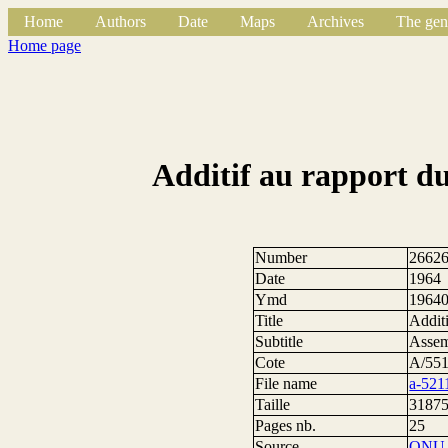
Home
Authors
Date
Maps
Archives
The gen
Home page
Additif au rapport du
Number
2662
Date
1964
Ymd
1964
Title
Addit
Subtitle
Assem
Cote
A/551
File name
a-521
Taille
31875
Pages nb.
25
Source
ONU