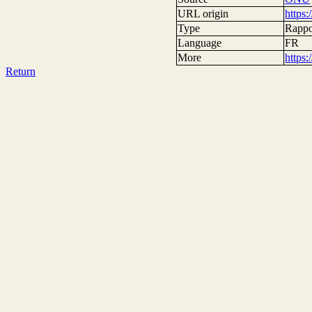
URL origin
https
Type
Rappo
Language
FR
More
https
Return