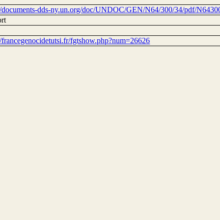
://documents-dds-ny.un.org/doc/UNDOC/GEN/N64/300/34/pdf/N6430
rt
://francegenocidetutsi.fr/fgtshow.php?num=26626