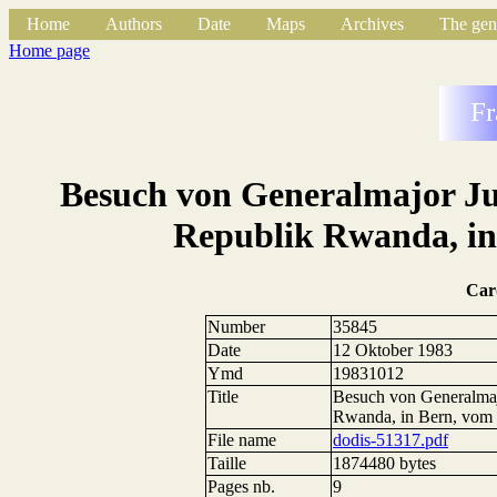
Home
Authors
Date
Maps
Archives
The gen
Home page
Fr
Besuch von Generalmajor Ju
Republik Rwanda, in
Car
Number
35845
Date
12 Oktober 1983
Ymd
19831012
Title
Besuch von Generalmaj
Rwanda, in Bern, vom 
File name
dodis-51317.pdf
Taille
1874480 bytes
Pages nb.
9