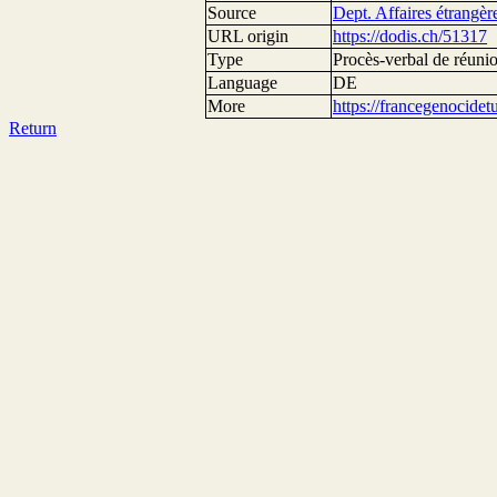
Source
Dept. Affaires étrangèr
URL origin
https://dodis.ch/51317
Type
Procès-verbal de réuni
Language
DE
More
https://francegenocide
Return