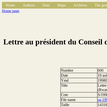
Home
Authors
Date
Maps
Archives
The gen
Home page
Lettre au président du Conseil 
Number
600
Date
19 ao
Ymd
1998
Title
Lettre
(Rwa
Cote
S/199
File name
sg-19
Taille
14316