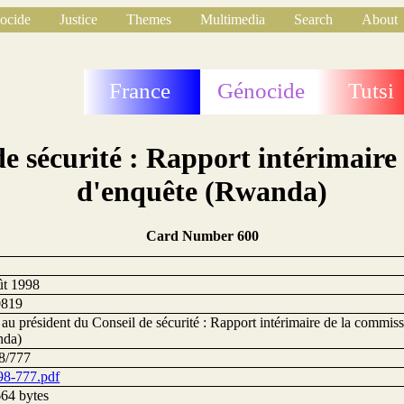
ocide
Justice
Themes
Multimedia
Search
About
France
Génocide
Tutsi
de sécurité : Rapport intérimaire
d'enquête (Rwanda)
Card Number 600
ût 1998
0819
 au président du Conseil de sécurité : Rapport intérimaire de la commiss
nda)
8/777
98-777.pdf
64 bytes