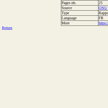
Pages nb.
25
Source
ONU
Type
Rappo
Language
FR
More
https
Return