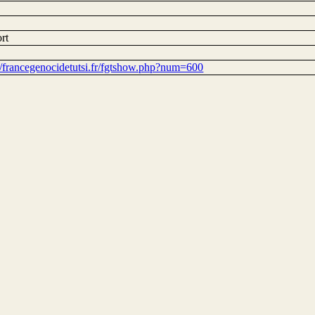
rt
://francegenocidetutsi.fr/fgtshow.php?num=600